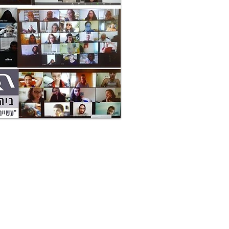
אם גם ב
א
שי