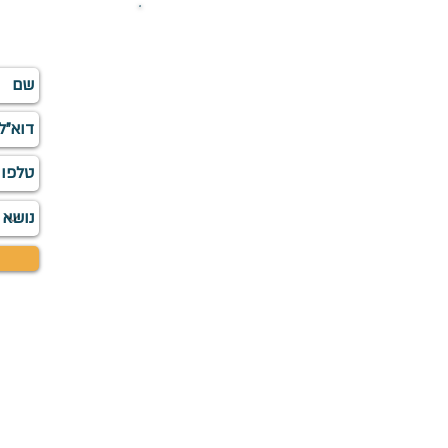
השא
info
©התמונות, הסרט