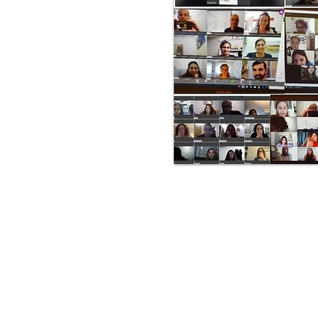
ינוי –
ת