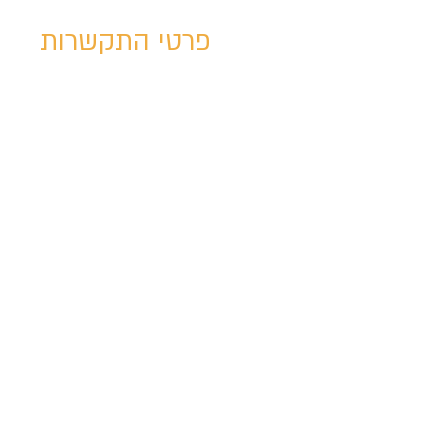
פרטי התקשרות
03-6888444
שושנה פרסיץ 15
תל אביב, Israel
com
@tm-school.
מדיניות פרטיות
תקנון