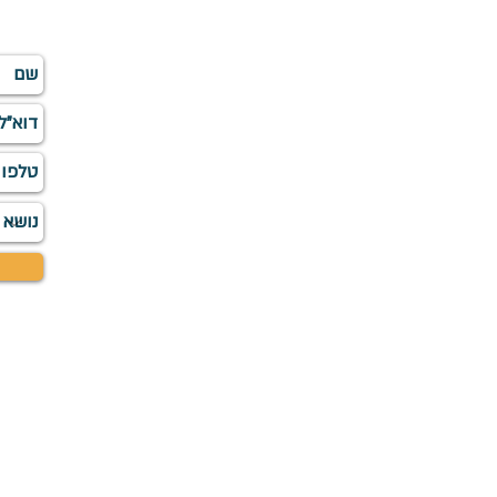
השא
info
©התמונות, הסרט