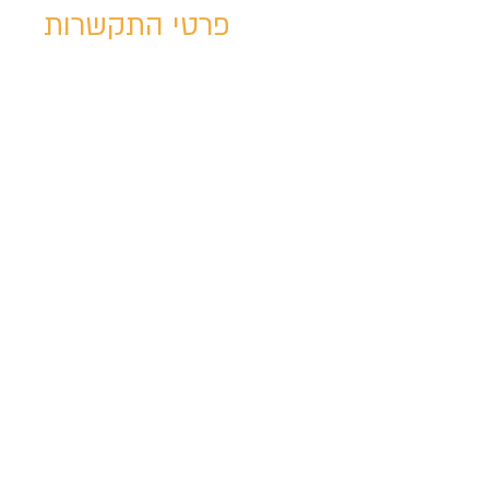
פרטי התקשרות
03-6888444
שושנה פרסיץ 15
תל אביב, Israel
com
@tm-school.
מדיניות פרטיות
תקנון