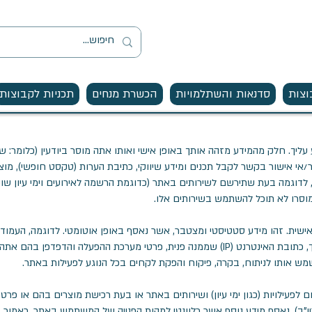
וצות
סדנאות והשתלמויות
הכשרת מנחים
תכניות לקבוצות
ליך. חלק מהמידע מזהה אותך באופן אישי ואותו אתה מוסר ביודעין (כלומר: 
ור/אי אישור בקשר לקבל תכנים ומידע שיווקי, כתיבת הערות (טקסט חופשי), מוצ
לדוגמה בעת שתירשם לשירותים באתר (כדוגמת הרשמה לאירועים וימי עיון שונים,
מוסרו לא תוכל להשתמש בשירותים אלו.
ישית. זהו מידע סטטיסטי ומצטבר, אשר נאסף באופן אוטומטי. לדוגמה, העמו
באתר, ההצעות והשירותים שעניינו אותך, כתובת האינטרנט (IP) שממנה פנית, פרטי מערכת ההפע
אותו לניתוח, בקרה, פיקוח והפקת לקחים בכל הנוגע לפעילות באתר.
לפעילויות (כגון ימי עיון) ושירותים באתר או בעת רכישת מוצרים בהם או פרט
כיו"ב), נאסף מידע נוסף אשר רלוונטי למהות הפנייה של המשתמש באתר. כאמור, 