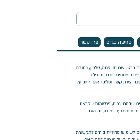
פגישה בזום
צרו קשר
שם פרטי, שם משפחה, טלפון, כתובת
רים ושירותים שרכשת וכיו"ב.
 יצירת קשר וכיו"ב). אינך חייב על
דים שבהם צפית, פרסומות שקראת
לה והדפדפן בהם אתה משתמש ועוד. מידע זה נאגר
ים לשימוש קהיליית ביה"ס לתקשורת
אינך חייב על פי חוק למסור את