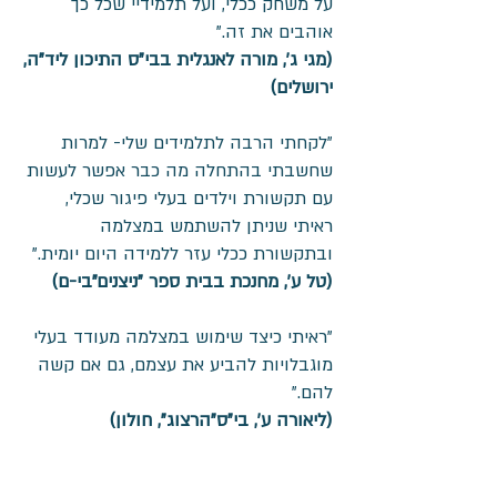
על משחק ככלי, ועל תלמידיי שכל כך
אוהבים את זה."
(מגי ג', מורה לאנגלית בבי"ס התיכון ליד"ה,
ירושלים)
"לקחתי הרבה לתלמידים שלי- למרות
שחשבתי בהתחלה מה כבר אפשר לעשות
עם תקשורת וילדים בעלי פיגור שכלי,
ראיתי שניתן להשתמש במצלמה
ובתקשורת ככלי עזר ללמידה היום יומית."
(טל ע', מחנכת בבית ספר "ניצנים"בי-ם)
"ראיתי כיצד שימוש במצלמה מעודד בעלי
מוגבלויות להביע את עצמם, גם אם קשה
להם."
(ליאורה ע', בי"ס"הרצוג", חולון)