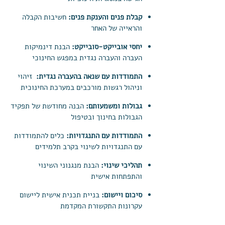
קבלת פנים והענקת פנים:
חשיבות הקבלה
והראייה של האחר
יחסי אובייקט-סובייקט:
הבנת דינמיקות
העברה והעברה נגדית במפגש החינוכי
התמודדות עם שנאה בהעברה נגדית:
זיהוי
וניהול רגשות מורכבים במערכת החינוכית
גבולות ומשמעותם:
הבנה מחודשת של תפקיד
הגבולות בחינוך ובטיפול
התמודדות עם התנגדויות:
כלים להתמודדות
עם התנגדויות לשינוי בקרב תלמידים
תהליכי שינוי:
הבנת מנגנוני השינוי
והתפתחות אישית
סיכום ויישום:
בניית תכנית אישית ליישום
עקרונות התקשורת המקדמת