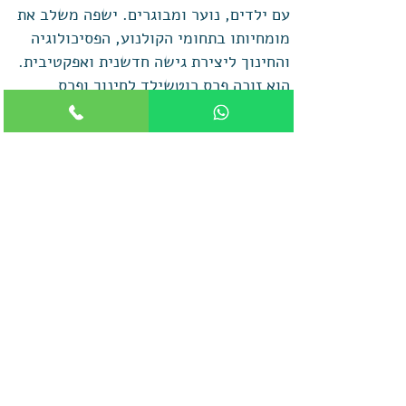
עם ילדים, נוער ומבוגרים. ישפה משלב את
מומחיותו בתחומי הקולנוע, הפסיכולוגיה
והחינוך ליצירת גישה חדשנית ואפקטיבית.
הוא זוכה פרס רוטשילד לחינוך ופרס
זוסמן-ג'וינט על תרומתו לקידום החינוך
בישראל.
ליחצו לקריאת אוטוביוגרפיה
פגישת זום עם מנכ"ל
ביה"ס לתקשורת מקדמת