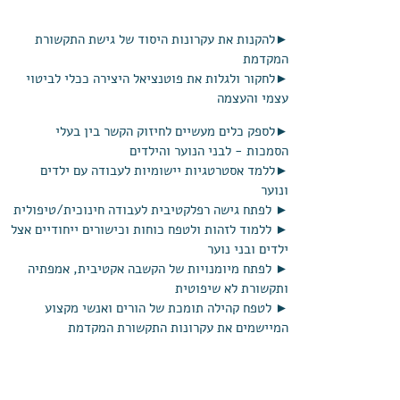
►
להקנות את עקרונות היסוד של גישת התקשורת
המקדמת
►לחקור ולגלות את פוטנציאל היצירה ככלי לביטוי
עצמי והעצמה
►לספק כלים מעשיים לחיזוק הקשר בין בעלי
הסמכות - לבני הנוער והילדים
►ללמד אסטרטגיות יישומיות לעבודה עם ילדים
ונוער
► לפתח גישה רפלקטיבית לעבודה חינוכית/טיפולית
► ללמוד לזהות ולטפח כוחות וכישורים ייחודיים אצל
ילדים ובני נוער
► לפתח מיומנויות של הקשבה אקטיבית, אמפתיה
ותקשורת לא שיפוטית
► לטפח קהילה תומכת של הורים ואנשי מקצוע
המיישמים את עקרונות התקשורת המקדמת