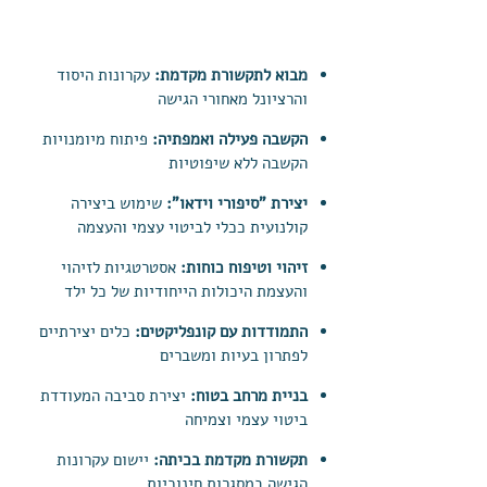
נושאי המפגשים:
מבוא לתקשורת מקדמת:
עקרונות היסוד
והרציונל מאחורי הגישה
הקשבה פעילה ואמפתיה:
פיתוח מיומנויות
הקשבה ללא שיפוטיות
יצירת "סיפורי וידאו":
שימוש ביצירה
קולנועית ככלי לביטוי עצמי והעצמה
זיהוי וטיפוח כוחות:
אסטרטגיות לזיהוי
והעצמת היכולות הייחודיות של כל ילד
התמודדות עם קונפליקטים:
כלים יצירתיים
לפתרון בעיות ומשברים
בניית מרחב בטוח:
יצירת סביבה המעודדת
ביטוי עצמי וצמיחה
תקשורת מקדמת בכיתה:
יישום עקרונות
הגישה במסגרות חינוכיות