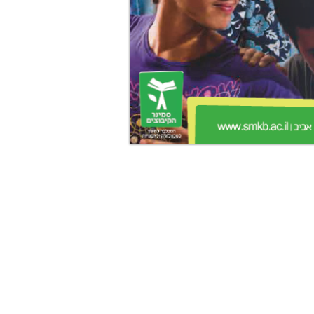
ינוי –
ת