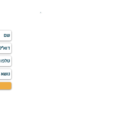
השא
info
©התמונות, הסרט