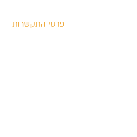
פרטי התקשרות
03-6888444
שושנה פרסיץ 15
תל אביב, Israel
com
@tm-school.
מדיניות פרטיות
תקנון